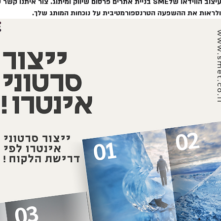
שנה את נרטיב המותג שלך עם שירות עיצוב הווידאו שלSME בניית אתרים פרסום שיווק 
ת ולראות את ההשפעה הטרנספורמטיבית על נוכחות המותג שלך.