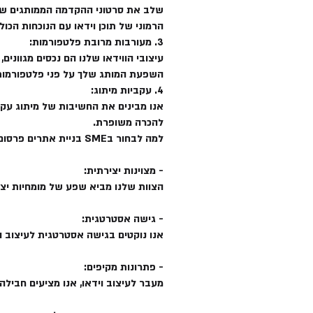
שלב את סרטוני ההקדמה הממותגים שלך
הרמוני של תוכן וידאו עם הנוכחות הכו
3. מעורבות מרובת פלטפורמות:
עיצובי הווידאו שלנו הם נכסים מגווני
השפעת המותג שלך על פני פלטפורמות 
4. עקביות מיתוג:
אנו מבינים את החשיבות של מיתוג עקב
להכרה משופרת.
למה לבחור בSME בניית אתרים פרסום שיווק ומיתוג לעיצוב וידאו?
- מצוינות יצירתית:
הצוות שלנו מביא שפע של מומחיות יצ
- גישה אסטרטגית:
אנו נוקטים בגישה אסטרטגית לעיצוב ו
- פתרונות מקיפים:
מעבר לעיצוב וידאו, אנו מציעים חבילה