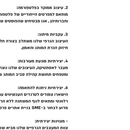
2. עיצוב ממוקד בפלטפורמה:
מותאם למפרטים הייחודיים של פלטפורמ
וחברותיהן , אנו מבטיחים שהפוסטים של
3. עקביות מיתוג:
העיצוב הגרפי שלנו משתלב בצורה חלק
חיזוק הכרת המותג והאמון.
4. יצירתיות מונעת מעורבות:
מעבר לאסתטיקה, העיצובים שלנו נוצרו 
ומטפחים תחושת קהילה סביב המותג ש
6. יצירתיות ניתנת להתאמה:
הישארו צמודים לטרנדים העכשיווים עם
רלוונטי ומתאים לנוף המשתנה ללא הרף
מדוע לבחור ב-SME בניית אתרים פרסום שיווק ומיתוג לעיצוב גרפי?
- מצוינות יצירתית:
צוות המעצבים הגרפיים שלנו מביא שפע