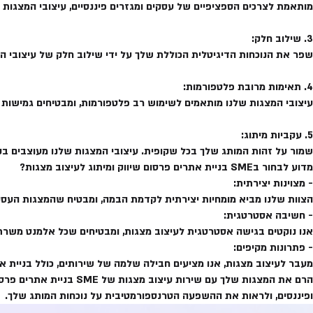
מותאמת לצרכים הספציפיים של עסקים ומגזרים פיננסיים, עיצובי המצגות
3. שילוב חלק:
שפר את הנוכחות הדיגיטלית הכוללת שלך על ידי שילוב חלק של עיצובי ה
4. תאימות מרובת פלטפורמות:
עיצובי המצגות שלנו מותאמים לשימוש רב פלטפורמות, ומבטיחים גמישות ע
5. עקביות מיתוג:
שמור על זהות המותג שלך בכל שקופית. עיצובי המצגות שלנו מעוצבים ב
מדוע לבחור בSME בניית אתרים פרסום שיווק ומיתוג לעיצוב מצגות?
- מצוינות יצירתית:
הצוות שלנו מביא מומחיות יצירתית לקדמת הבמה, ומבטיח שהמצגות העסקיו
- חשיבה אסטרטגית:
אנו נוקטים בגישה אסטרטגית לעיצוב מצגות, ומבטיחים שכל אלמנט משרת
- פתרונות מקיפים:
מעבר לעיצוב מצגות, אנו מציעים חבילה שלמה של שירותים, כולל בניית את
הרם את המצגות שלך עם ש
ופיננסים, ולראות את ההשפעה הטרנספורמטיבית על נוכחות המותג שלך.