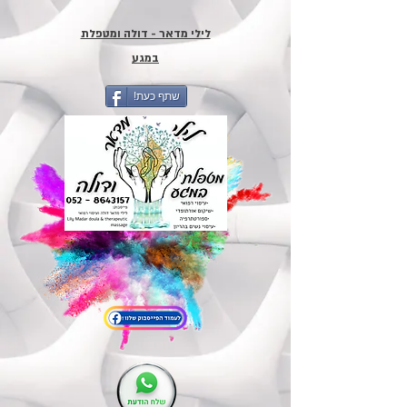
לילי מדאר - דולה ומטפלת
במגע
!שתף כעת